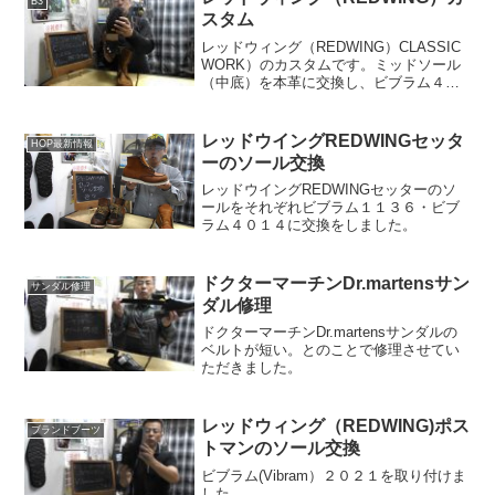
B3
スタム
レッドウィング（REDWING）CLASSIC
WORK）のカスタムです。ミッドソール
（中底）を本革に交換し、ビブラム４３
５を取り付け、ヒールにはキャッツポゥ
を取り付けました。お客様のご要望です
が、かっこいいです。
レッドウイングREDWINGセッタ
HOP最新情報
ーのソール交換
レッドウイングREDWINGセッターのソ
ールをそれぞれビブラム１１３６・ビブ
ラム４０１４に交換をしました。
ドクターマーチンDr.martensサン
サンダル修理
ダル修理
ドクターマーチンDr.martensサンダルの
ベルトが短い。とのことで修理させてい
ただきました。
レッドウィング（REDWING)ポス
ブランドブーツ
トマンのソール交換
ビブラム(Vibram）２０２１を取り付けま
した