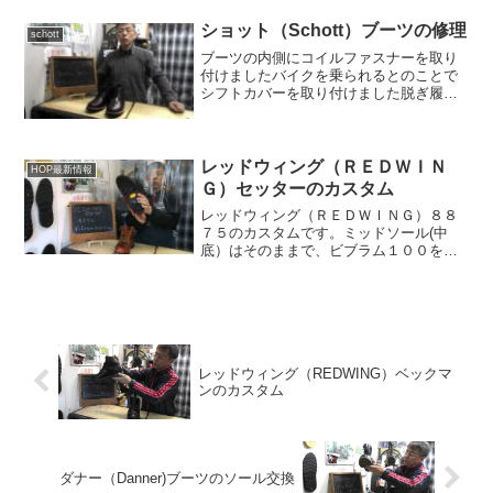
ショット（Schott）ブーツの修理
schott
ブーツの内側にコイルファスナーを取り
付けましたバイクを乗られるとのことで
シフトカバーを取り付けました脱ぎ履き
が楽になり、よりブーツを楽しんでいた
だけると嬉しいです
レッドウィング（ＲＥＤＷＩＮ
HOP最新情報
Ｇ）セッターのカスタム
レッドウィング（ＲＥＤＷＩＮＧ）８８
７５のカスタムです。ミッドソール(中
底）はそのままで、ビブラム１００を取
り付けました。
レッドウィング（REDWING）ベックマ
ンのカスタム
ダナー（Danner)ブーツのソール交換