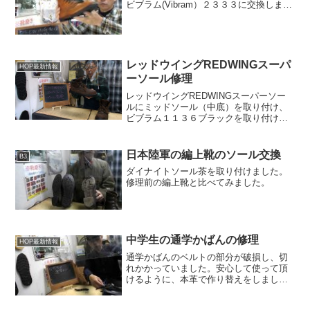
ビブラム(Vibram）２３３３に交換しまし
たご希望により、ヒールもビブラム７０
０に交換しました
レッドウイングREDWINGスーパ
HOP最新情報
ーソール修理
レッドウイングREDWINGスーパーソー
ルにミッドソール（中底）を取り付け、
ビブラム１１３６ブラックを取り付けま
した。
日本陸軍の編上靴のソール交換
B3
ダイナイトソール茶を取り付けました。
修理前の編上靴と比べてみました。
中学生の通学かばんの修理
HOP最新情報
通学かばんのベルトの部分が破損し、切
れかかっていました。安心して使って頂
けるように、本革で作り替えをしまし
た。