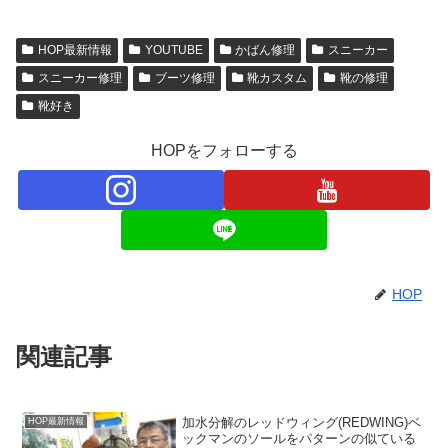
HOP最新情報
YOUTUBE
かばん修理
スニーカー
スニーカー修理
ブーツ修理
靴カスタム
靴の修理
靴好き
HOPをフォローする
HOP
関連記事
加水分解のレッドウィング(REDWING)ベ
HOP最新情報
ックマンのソールをパターンの似ている