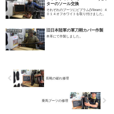
ターのソール交換
それぞれのブーツにビブラム(Vibram）４
０１４オフホワイトを取り付けました。
旧日本陸軍の軍刀鞘カバー作製
HOP最新情報
本革にて作製しました。
長靴の破れ修理
乗馬ブーツの修理