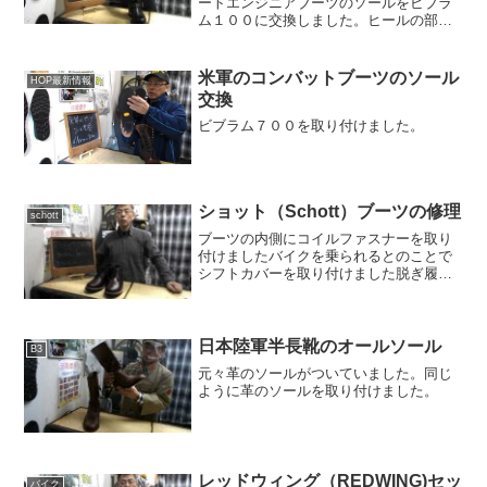
ートエンジニアブーツのソールをビブラ
ム１００に交換しました。ヒールの部分
には本革を積み上げ、１００ヒールを取
り付けました。
米軍のコンバットブーツのソール
HOP最新情報
交換
ビブラム７００を取り付けました。
ショット（Schott）ブーツの修理
schott
ブーツの内側にコイルファスナーを取り
付けましたバイクを乗られるとのことで
シフトカバーを取り付けました脱ぎ履き
が楽になり、よりブーツを楽しんでいた
だけると嬉しいです
日本陸軍半長靴のオールソール
B3
元々革のソールがついていました。同じ
ように革のソールを取り付けました。
レッドウィング（REDWING)セッ
バイク